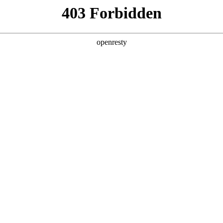
企业业务
个人业务
了解我们
投资者
功
EN
Global
创新平台
投资者关系
技术策源地开放课题
信息
科技知乎
公司公告
BOE创新
财务信息
协同创新平台
公司治理